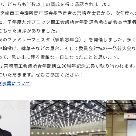
い、どちらも半数以上の賛成を得て承認されました。
宮崎商工会議所青年部会長予定者の宮﨑孝太君から、次年度へ
た、７年度九州ブロック商工会議所青年部連合会の副会長予定
こもった
挨拶がありました。
のファミリーフェスタ（家族忘年会）」を開催しました。多く
や輪投げ、綿菓子などの屋台、そして委員会対抗の一発芸大会
って、思い出に残る素敵な一日になったことと思います。
には宮崎商工会議所青年部創立30周年記念式典が執り行われます
ていただきます。ぜひご参加ください！
念事業について