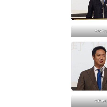
宮﨑孝
中野佑